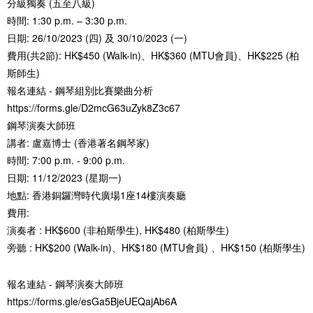
分級獨奏 (五至八級)
時間: 1:30 p.m. – 3:30 p.m.
日期: 26/10/2023 (四) 及 30/10/2023 (一)
費用(共2節): HK$450 (Walk-in)、HK$360 (MTU會員)、HK$225 (柏
斯師生)
報名連結 - 鋼琴組別比賽樂曲分析
https://forms.gle/D2mcG63uZyk8Z3c67
鋼琴演奏大師班
English
华北区
講者: 盧嘉博士 (香港著名鋼琴家)
時間: 7:00 p.m. - 9:00 p.m.
日期: 11/12/2023 (星期一)
华南区
繁体中文
地點: 香港銅鑼灣時代廣場1座14樓演奏廳
費用:
演奏者 : HK$600 (非柏斯學生), HK$480 (柏斯學生)
华中区
旁聽 : HK$200 (Walk-in)、HK$180 (MTU會員) 、HK$150 (柏斯學生)
简体中文
報名連結 - 鋼琴演奏大師班
https://forms.gle/esGa5BjeUEQajAb6A